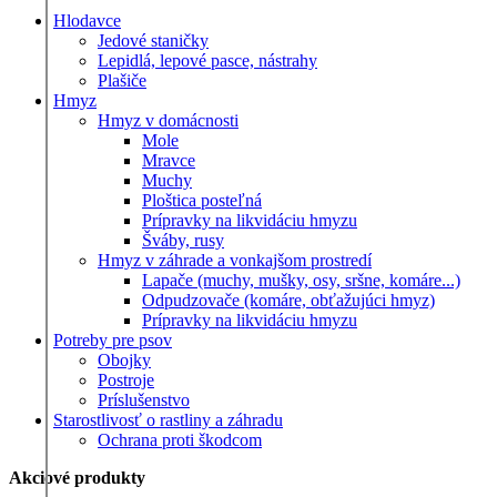
Hlodavce
Jedové staničky
Lepidlá, lepové pasce, nástrahy
Plašiče
Hmyz
Hmyz v domácnosti
Mole
Mravce
Muchy
Ploštica posteľná
Prípravky na likvidáciu hmyzu
Šváby, rusy
Hmyz v záhrade a vonkajšom prostredí
Lapače (muchy, mušky, osy, sršne, komáre...)
Odpudzovače (komáre, obťažujúci hmyz)
Prípravky na likvidáciu hmyzu
Potreby pre psov
Obojky
Postroje
Príslušenstvo
Starostlivosť o rastliny a záhradu
Ochrana proti škodcom
Akciové produkty