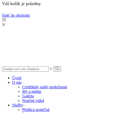
Váš košík je prázdny.
Späť do obchodu
Search
input
Search
Úvod
O nás
Certifikáty našej spoločnosti
My a média
Galéria
Naučné videá
Služby
Ploštica posteľná