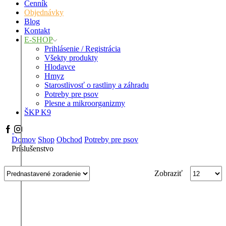
Cenník
Objednávky
Blog
Kontakt
E-SHOP
Prihlásenie / Registrácia
Všekty produkty
Hlodavce
Hmyz
Starostlivosť o rastliny a záhradu
Potreby pre psov
Plesne a mikroorganizmy
ŠKP K9
Facebook
Instagram
Domov
Shop
Obchod
Potreby pre psov
Príslušenstvo
Products
Zobraziť
per
page