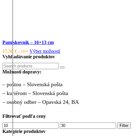
Pamlskovník – 16×13 cm
Tento
17,50
€
Výber možností
s DPH
produkt
Vyhľadávanie produktov
má
Výsledky
viacero
Search
vyhľadávania
Možnosti dopravy:
variantov.
pre:
Možnosti
si
– poštou – Slovenská pošta
môžete
– kuriérom – Slovenská pošta
vybrať
na
– osobný odber – Opavská 24, BA
stránke
produktu.
Filtrovať podľa ceny
Minimálna
Maximálna
Filter
cena
cena
Kategórie produktov