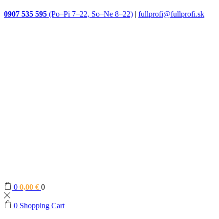
0907 535 595
(Po–Pi 7–22, So–Ne 8–22)
|
fullprofi@fullprofi.sk
0
0,00
€
0
0
Shopping Cart