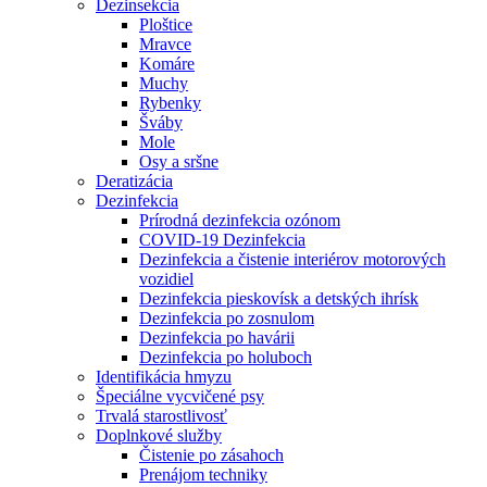
Dezinsekcia
Ploštice
Mravce
Komáre
Muchy
Rybenky
Šváby
Mole
Osy a sršne
Deratizácia
Dezinfekcia
Prírodná dezinfekcia ozónom
COVID-19 Dezinfekcia
Dezinfekcia a čistenie interiérov motorových
vozidiel
Dezinfekcia pieskovísk a detských ihrísk
Dezinfekcia po zosnulom
Dezinfekcia po havárii
Dezinfekcia po holuboch
Identifikácia hmyzu
Špeciálne vycvičené psy
Trvalá starostlivosť
Doplnkové služby
Čistenie po zásahoch
Prenájom techniky