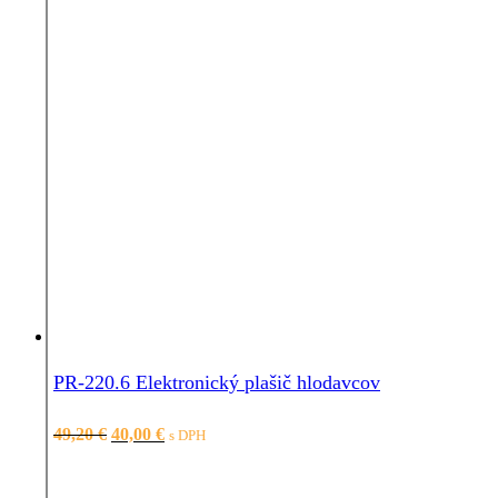
PR-220.6 Elektronický plašič hlodavcov
Pôvodná
Aktuálna
49,20
€
40,00
€
s DPH
cena
cena
bola:
je:
49,20 €.
40,00 €.