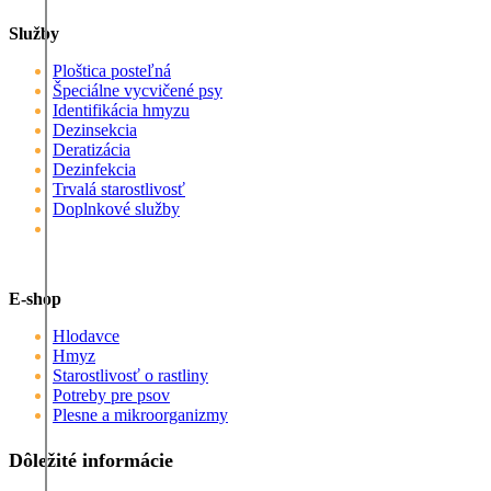
Služby
Ploštica posteľná
Špeciálne vycvičené psy
Identifikácia hmyzu
Dezinsekcia
Deratizácia
Dezinfekcia
Trvalá starostlivosť
Doplnkové služby
E-shop
Hlodavce
Hmyz
Starostlivosť o rastliny
Potreby pre psov
Plesne a mikroorganizmy
Dôležité informácie