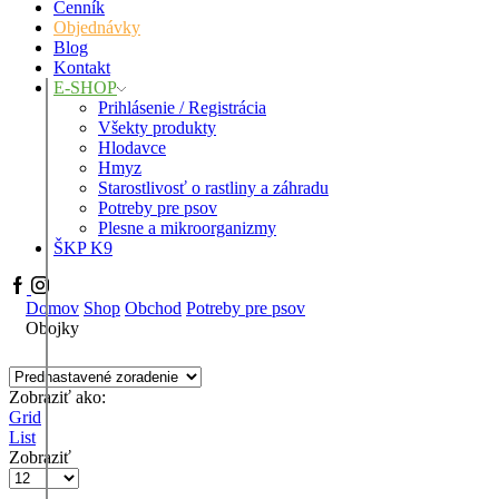
Cenník
Objednávky
Blog
Kontakt
E-SHOP
Prihlásenie / Registrácia
Všekty produkty
Hlodavce
Hmyz
Starostlivosť o rastliny a záhradu
Potreby pre psov
Plesne a mikroorganizmy
ŠKP K9
Facebook
Instagram
Domov
Shop
Obchod
Potreby pre psov
Obojky
Zobraziť ako:
Grid
List
Zobraziť
Products
per