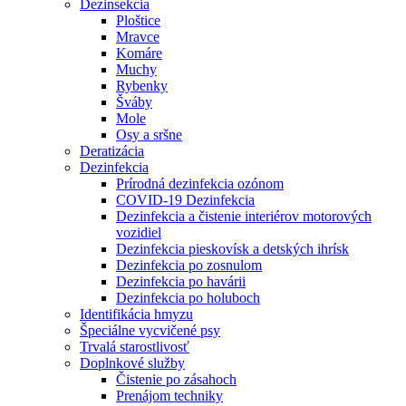
Dezinsekcia
Ploštice
Mravce
Komáre
Muchy
Rybenky
Šváby
Mole
Osy a sršne
Deratizácia
Dezinfekcia
Prírodná dezinfekcia ozónom
COVID-19 Dezinfekcia
Dezinfekcia a čistenie interiérov motorových
vozidiel
Dezinfekcia pieskovísk a detských ihrísk
Dezinfekcia po zosnulom
Dezinfekcia po havárii
Dezinfekcia po holuboch
Identifikácia hmyzu
Špeciálne vycvičené psy
Trvalá starostlivosť
Doplnkové služby
Čistenie po zásahoch
Prenájom techniky