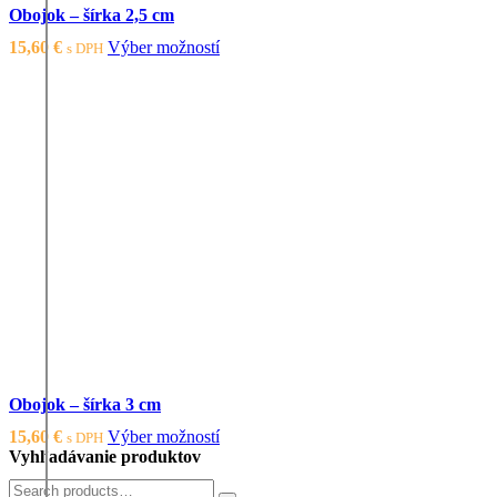
Obojok – šírka 2,5 cm
Tento
15,60
€
Výber možností
s DPH
produkt
má
viacero
variantov.
Možnosti
si
môžete
vybrať
na
stránke
produktu.
Obojok – šírka 3 cm
Tento
15,60
€
Výber možností
s DPH
produkt
Vyhľadávanie produktov
má
Výsledky
viacero