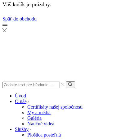
Váš košík je prázdny.
Späť do obchodu
Search
input
Search
Úvod
O nás
Certifikáty našej spoločnosti
My a média
Galéria
Naučné videá
Služby
Ploštica posteľná