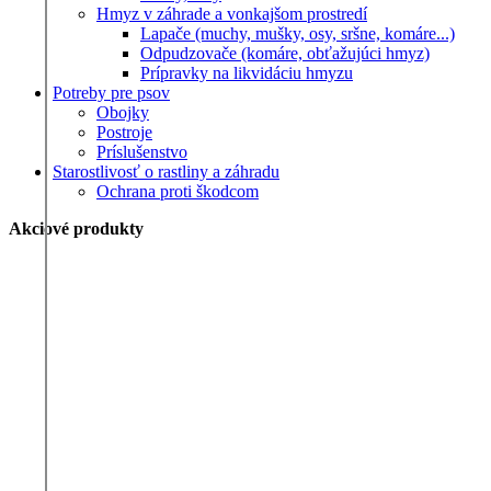
Hmyz v záhrade a vonkajšom prostredí
Lapače (muchy, mušky, osy, sršne, komáre...)
Odpudzovače (komáre, obťažujúci hmyz)
Prípravky na likvidáciu hmyzu
Potreby pre psov
Obojky
Postroje
Príslušenstvo
Starostlivosť o rastliny a záhradu
Ochrana proti škodcom
Akciové produkty