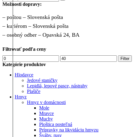
Search
vyhľadávania
Možnosti dopravy:
variantov.
pre:
Možnosti
si
– poštou – Slovenská pošta
môžete
– kuriérom – Slovenská pošta
vybrať
na
– osobný odber – Opavská 24, BA
stránke
produktu.
Filtrovať podľa ceny
Minimálna
Maximálna
Filter
cena
cena
Kategórie produktov
Hlodavce
Jedové staničky
Lepidlá, lepové pasce, nástrahy
Plašiče
Hmyz
Hmyz v domácnosti
Mole
Mravce
Muchy
Ploštica posteľná
Prípravky na likvidáciu hmyzu
Šváby, rusy