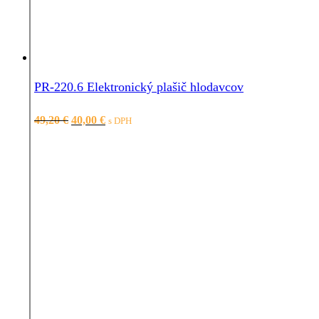
PR-220.6 Elektronický plašič hlodavcov
Pôvodná
Aktuálna
49,20
€
40,00
€
s DPH
cena
cena
bola:
je:
49,20 €.
40,00 €.