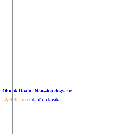
page
Obojok Roam / Non-stop dogwear
32,00
€
Pridať do košíka
s DPH