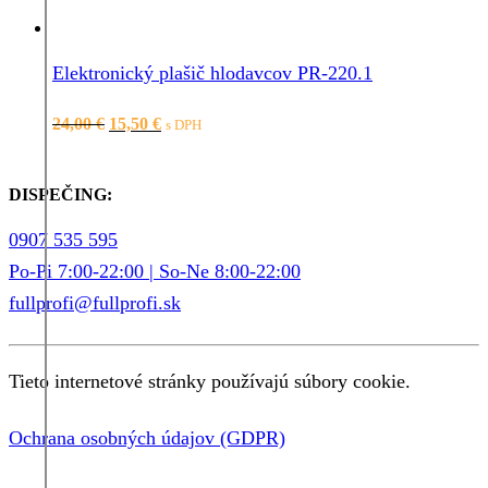
Elektronický plašič hlodavcov PR-220.1
Pôvodná
Aktuálna
24,00
€
15,50
€
s DPH
cena
cena
bola:
je:
24,00 €.
15,50 €.
DISPEČING:
0907 535 595
Po-Pi 7:00-22:00 | So-Ne 8:00-22:00
fullprofi@fullprofi.sk
Tieto internetové stránky používajú súbory cookie.
Ochrana osobných údajov (GDPR)