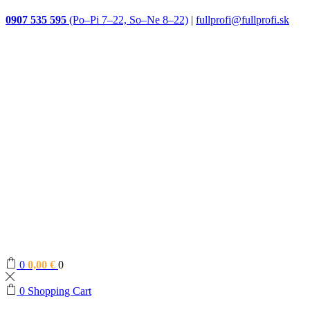
0907 535 595
(Po–Pi 7–22, So–Ne 8–22)
|
fullprofi@fullprofi.sk
0
0,00
€
0
0
Shopping Cart